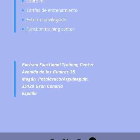
Sobre mi
Tarifas de entrenamiento
Entorno privilegiado
Function training center
Portsea Functional Training Center
Avenida de los Guaires 35.
Mogán, Patalavaca/Arguineguín.
35129 Gran Canaria
España