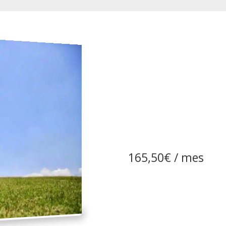
Platinum Train
165,50€ / mes