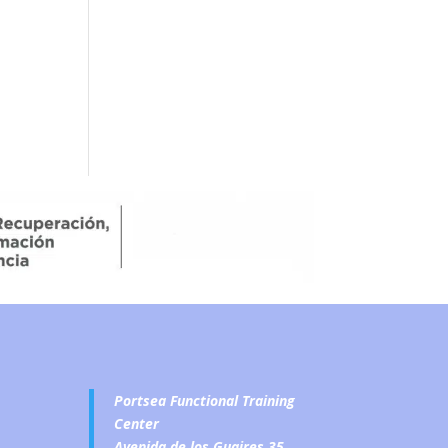
Portsea Functional Training
Center
Avenida de los Guaires 35.