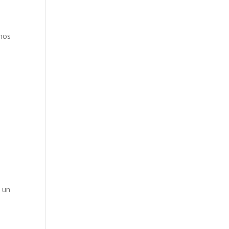
anos
o un