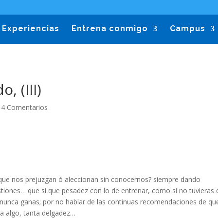
Experiencias
Entrena conmigo
Campus
, (III)
|
4 Comentarios
 que nos prejuzgan ó aleccionan sin conocernos? siempre dando
iones… que si que pesadez con lo de entrenar, como si no tuvieras 
i nunca ganas; por no hablar de las continuas recomendaciones de qu
sa algo, tanta delgadez…