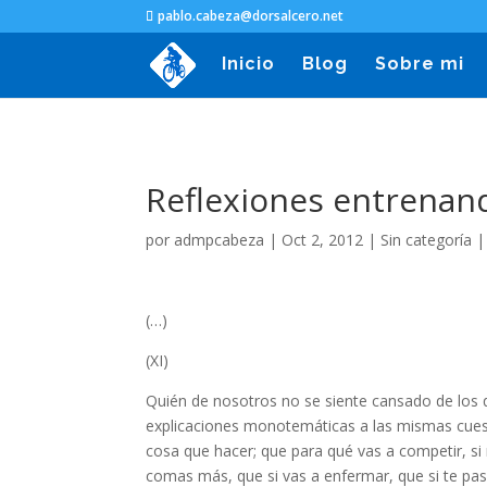
pablo.cabeza@dorsalcero.net
Inicio
Blog
Sobre mi
Reflexiones entrenando
por
admpcabeza
|
Oct 2, 2012
|
Sin categoría
(…)
(XI)
Quién de nosotros no se siente cansado de los
explicaciones monotemáticas a las mismas cuest
cosa que hacer; que para qué vas a competir, s
comas más, que si vas a enfermar, que si te pa