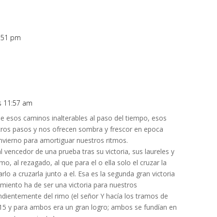
4:51 pm
as 11:57 am
e esos caminos inalterables al paso del tiempo, esos
stros pasos y nos ofrecen sombra y frescor en epoca
invierno para amortiguar nuestros ritmos.
 vencedor de una prueba tras su victoria, sus laureles y
mo, al rezagado, al que para el o ella solo el cruzar la
arlo a cruzarla junto a el. Esa es la segunda gran victoria
miento ha de ser una victoria para nuestros
dientemente del rimo (el señor Y hacía los tramos de
:15 y para ambos era un gran logro; ambos se fundían en