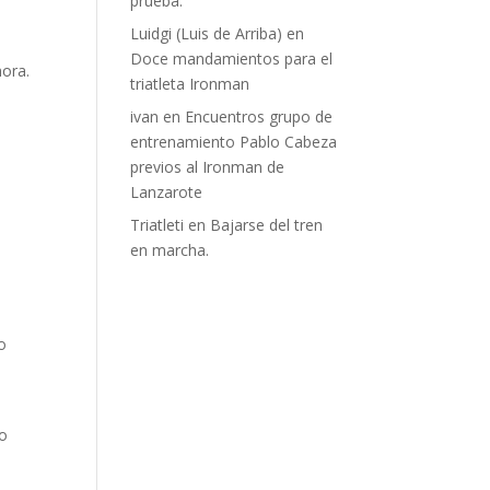
prueba.
Luidgi (Luis de Arriba)
en
Doce mandamientos para el
hora.
triatleta Ironman
ivan
en
Encuentros grupo de
entrenamiento Pablo Cabeza
previos al Ironman de
Lanzarote
Triatleti
en
Bajarse del tren
en marcha.
o
so