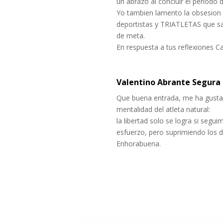
un abrazo al concluir el periodo
Yo tambien lamento la obsesion s
deportistas y TRIATLETAS que sab
de meta.
En respuesta a tus reflexiones C
Valentino Abrante Segura
Que buena entrada, me ha gustad
mentalidad del atleta natural:
la libertad solo se logra si seg
esfuerzo, pero suprimiendo los 
Enhorabuena.