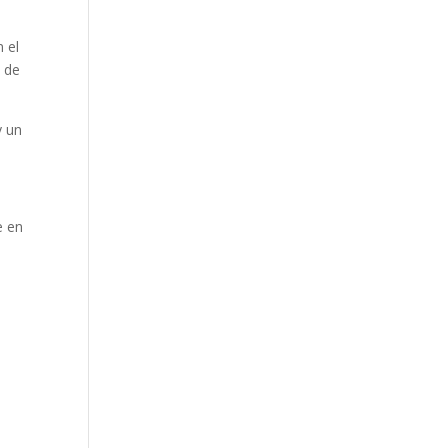
 el
a de
y un
e en