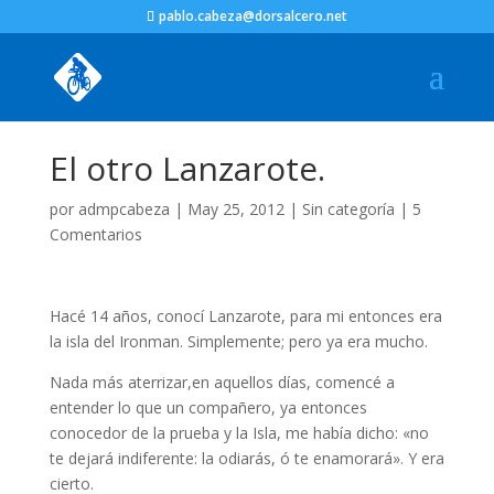
pablo.cabeza@dorsalcero.net
El otro Lanzarote.
por
admpcabeza
|
May 25, 2012
|
Sin categoría
|
5
Comentarios
Hacé 14 años, conocí Lanzarote, para mi entonces era
la isla del Ironman. Simplemente; pero ya era mucho.
Nada más aterrizar,en aquellos días, comencé a
entender lo que un compañero, ya entonces
conocedor de la prueba y la Isla, me había dicho: «no
te dejará indiferente: la odiarás, ó te enamorará». Y era
cierto.