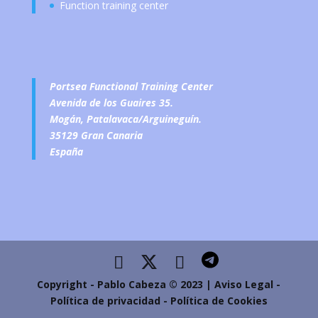
Function training center
Portsea Functional Training Center
Avenida de los Guaires 35.
Mogán, Patalavaca/Arguineguín.
35129 Gran Canaria
España
Copyright - Pablo Cabeza © 2023 | Aviso Legal -
Política de privacidad
-
Política de Cookies