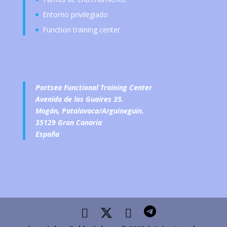
Entorno privilegiado
Function training center
Portsea Functional Training Center
Avenida de los Guaires 35.
Mogán, Patalavaca/Arguineguín.
35129 Gran Canaria
España