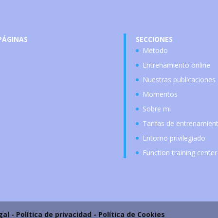
PÁGINAS
SECCIONES
Método
Entrenamiento online
Nuestras publicaciones
Momentos
Sobre mi
Tarifas de entrenamien
Entorno privilegiado
Function training center
gal -
Política de privacidad
-
Política de Cookies