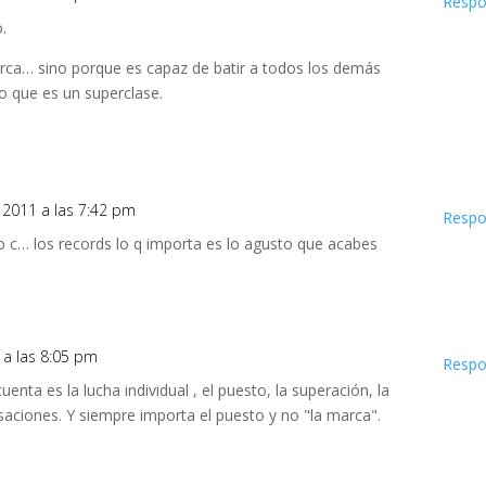
Respo
.
arca… sino porque es capaz de batir a todos los demás
o que es un superclase.
0, 2011 a las 7:42 pm
Respo
o c… los records lo q importa es lo agusto que acabes
1 a las 8:05 pm
Respo
cuenta es la lucha individual , el puesto, la superación, la
saciones. Y siempre importa el puesto y no "la marca".