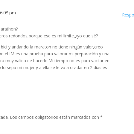
s 6:08 pm
Respo
marathon?
ros redondos,porque ese es mi límite,¿yo que sé?
 bici y andando la maraton no tiene ningún valor,creo
ón el IM es una prueba para valorar mi preparación y una
 muy valida de hacerlo.Mi tiempo no es para vacilar en
o sepa mi mujer y a ella se le va a olvidar en 2 días es
cada.
Los campos obligatorios están marcados con
*