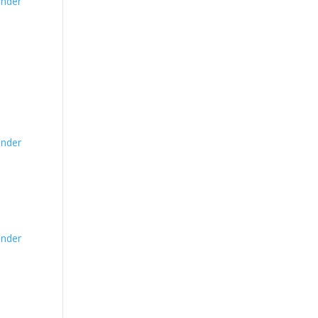
nder
nder
nder