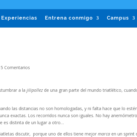
Experiencias
Entrena conmigo
Campus
|
5 Comentarios
stumbrar a la
jilipollez
de una gran parte del mundo triatlético, cuand
uando las distancias no son homologadas, y ni falta hace que lo estén
nunca exactas. Los recorridos nunca son iguales. No hay anemómetr
e es distinta de un lugar a otro…
iatletas discutir, porque uno de ellos tiene mejor
marca
en un sprint