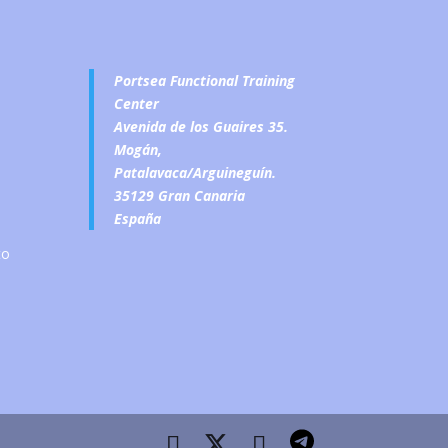
Portsea Functional Training
Center
Avenida de los Guaires 35.
Mogán,
Patalavaca/Arguineguín.
35129 Gran Canaria
España
to