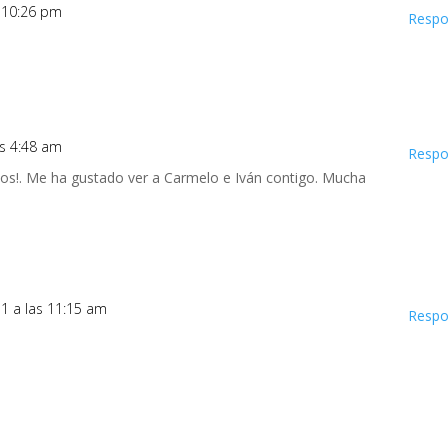
s 10:26 pm
Respo
as 4:48 am
Respo
os!. Me ha gustado ver a Carmelo e Iván contigo. Mucha
11 a las 11:15 am
Respo