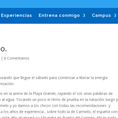
Experiencias
Entrena conmigo
Campus
o.
|
6 Comentarios
eseando que llegue el sábado para comenzar a liberar la energía
nsación.
os en la arena de la Playa Grande, rayando el sol, unas palabras de
s al agua. Tocando un poco el ritmo de prueba en la natación; luego 
 Carmelo y yo damos a los chicos con todas las recomendaciones y
 a los años de experiencia , sobre todo la de Carmelo, el español con
; este año alcanzará su 15ª meta en Puerto del Carmen. Ahí es nada.