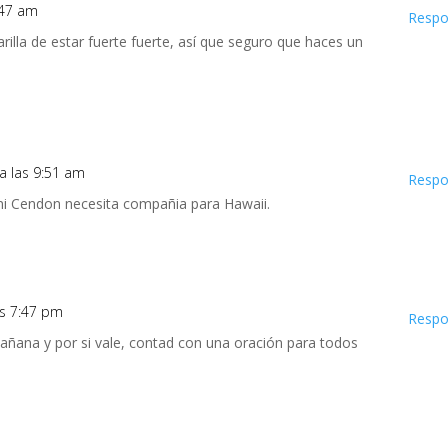
:47 am
Respo
arilla de estar fuerte fuerte, así que seguro que haces un
a las 9:51 am
Respo
ni Cendon necesita compañia para Hawaii.
as 7:47 pm
Respo
ñana y por si vale, contad con una oración para todos