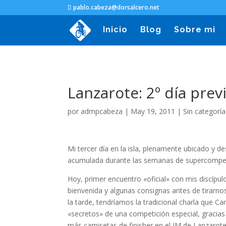
pablo.cabeza@dorsalcero.net
Inicio
Blog
Sobre mi
Lanzarote: 2º día previ
por
admpcabeza
|
May 19, 2011
|
Sin categoría
Mi tercer día en la isla, plenamente ubicado y d
acumulada durante las semanas de supercompe
Hoy, primer encuentro «oficial» con mis discípul
bienvenida y algunas consignas antes de tirarno
la tarde, tendríamos la tradicional charla que
«secretos» de una competición especial, gracias
más camisetas de finisher en el IM de Lanzarote