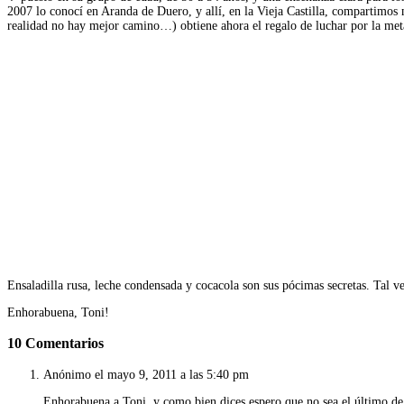
2007 lo conocí en Aranda de Duero, y allí, en la Vieja Castilla, compartimos 
realidad no hay mejor camino…) obtiene ahora el regalo de luchar por la meta
Ensaladilla rusa, leche condensada y cocacola son sus pócimas secretas. Tal v
Enhorabuena, Toni!
10 Comentarios
Anónimo
el mayo 9, 2011 a las 5:40 pm
Enhorabuena a Toni, y como bien dices espero que no sea el último d