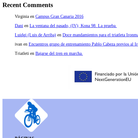
Recent Comments
Virginia
en
Campus Gran Canaria 2016
Dani
en
La ventana del pasado, (IV); Kona 98. La prueba.
Luidgi (Luis de Arriba)
en
Doce mandamientos para el triatleta Ironm
ivan
en
Encuentros grupo de entrenamiento Pablo Cabeza previos al I
Triatleti
en
Bajarse del tren en marcha.