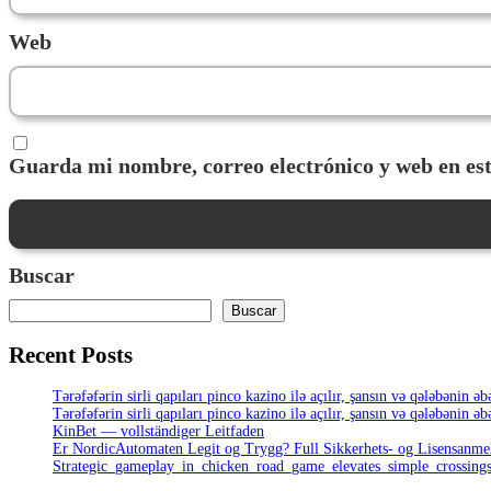
Web
Guarda mi nombre, correo electrónico y web en es
Buscar
Buscar
Recent Posts
Tərəfəfərin sirli qapıları pinco kazino ilə açılır, şansın və qələbənin 
Tərəfəfərin sirli qapıları pinco kazino ilə açılır, şansın və qələbənin 
KinBet — vollständiger Leitfaden
Er NordicAutomaten Legit og Trygg? Full Sikkerhets- og Lisensanme
Strategic_gameplay_in_chicken_road_game_elevates_simple_crossings