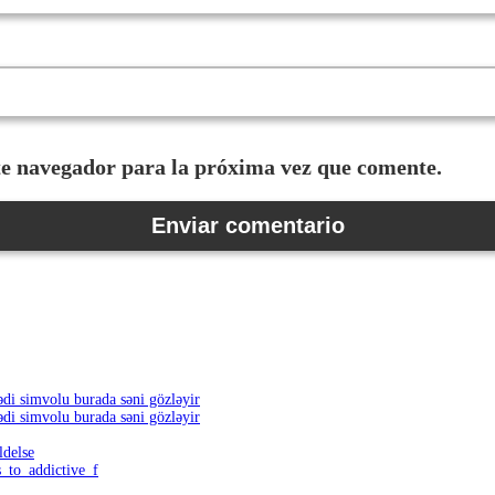
te navegador para la próxima vez que comente.
əbədi simvolu burada səni gözləyir
əbədi simvolu burada səni gözləyir
ldelse
_to_addictive_f