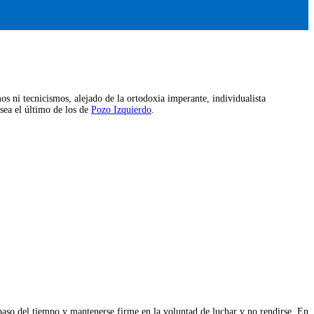
os ni tecnicismos, alejado de la ortodoxia imperante, individualista
 sea el último de los de
Pozo Izquierdo
.
 paso del tiempo y mantenerse firme en la voluntad de luchar y no rendirse. En