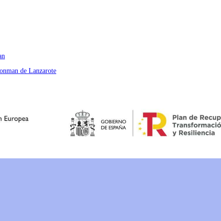
an
ronman de Lanzarote