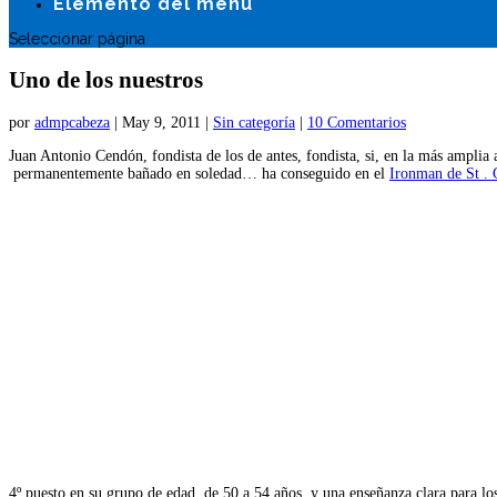
Elemento del menú
Seleccionar página
Uno de los nuestros
por
admpcabeza
|
May 9, 2011
|
Sin categoría
|
10 Comentarios
Juan Antonio Cendón, fondista de los de antes, fondista, si, en la más amplia
permanentemente bañado en soledad… ha conseguido en el
Ironman de St .
4º puesto en su grupo de edad, de 50 a 54 años, y una enseñanza clara para lo