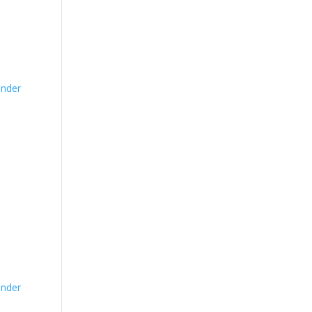
nder
nder