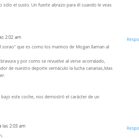
o sólo el susto. Un fuerte abrazo para él cuando le veas
las 2:02 am
Respo
"El sorao" que es como los marinos de Mogan llaman al
 bravura y por como se revuelve al verse acorralado,
ador de nuestro deporte vernáculo la lucha canarias,Mas
er.
io bajo este coche, nos demostró el carácter de un
a las 2:03 am
Respo
n.