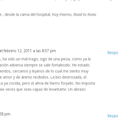
e , desde la cama del hospital, hoy mismo,
Road to Kona
.
el febrero 12, 2011 a las 8:57 pm
Respo
, ha sido un mal trago, sigo de una pieza, como ya le
uación adversa siempre se sale fortalecido. He estado
eridos, cercanos y lejanos de lo cual me siento muy
e amor y de ánimo recibidos. La bici destrozada, el
ta ya cocida, pero el alma de hierro forjado. No importa
no las veces que seas capaz de levantarte. Un abrazo
9:28 pm
Respo