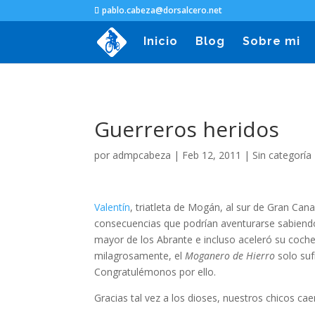
pablo.cabeza@dorsalcero.net
Inicio
Blog
Sobre mi
Guerreros heridos
por
admpcabeza
|
Feb 12, 2011
|
Sin categoría
Valentín
, triatleta de Mogán, al sur de Gran Can
consecuencias que podrían aventurarse sabiendo c
mayor de los Abrante e incluso aceleró su coche a
milagrosamente, el
Moganero de Hierro
solo suf
Congratulémonos por ello.
Gracias tal vez a los dioses, nuestros chicos cae