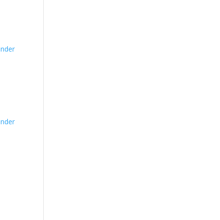
nder
nder