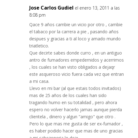
Jose Carlos Gudiel
el enero 13, 2011 a las
8:08 pm
Qace 9 años cambie un vicio por otro , cambie
el tabaco por la carrera a pie , pasando años
despues y gracias a ti al loco y amado mundo
triatletico.
Que decirte sabes donde curro , en un antiguo
antro de fumadores empedernidos y acerrimos
, los cuales se han visto obligados a dejaqr
este asqueroso vicio fuera cada vez que entran
a mi casa.
Llevo en mi bar (al que estais todos invitados)
mas de 25 años de los cuales han sido
tragando humo en su totalidad , pero ahora
espero no volver hacerlo jamas aunque pierda
clientela , dinero y algun "amigo" que otro .
Pero lo que mas me gusta de ser ex-fumador ,
es haber podido hacer que mas de uno gracias
a mi cabezoneria lo deje.