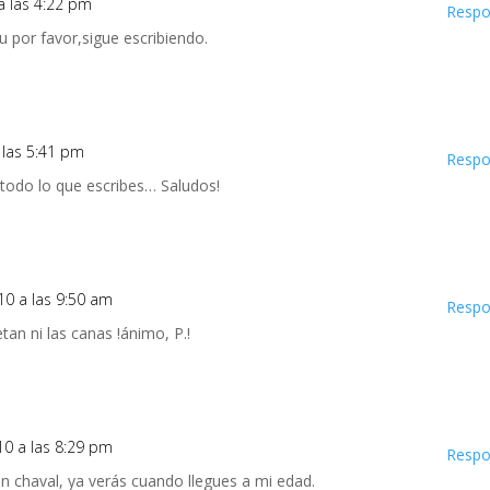
a las 4:22 pm
Respo
tu por favor,sigue escribiendo.
 las 5:41 pm
Respo
todo lo que escribes… Saludos!
10 a las 9:50 am
Respo
tan ni las canas !ánimo, P.!
10 a las 8:29 pm
Respo
un chaval, ya verás cuando llegues a mi edad.