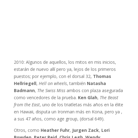
2010: Algunos de aquellos, los mitos en mis inicios,
estarán de nuevo allí pero ya, lejos de los primeros
puestos; por ejemplo, con el dorsal 32,
Thomas
Hellriegell
,
Hell on wheels
, también
Natasha
Badmann
,
The Swiss Miss
ambos con plaza asegurada
como vencedores de la prueba.
Ken Glah
,
The Beast
from the East
, uno de los triatletas más años en la élite
en Hawaii, disputa un Ironman más en Kona, pero ya ,
a sus 47 años, como age group, (dorsal 649).
Otros, como
Heather Fuhr
,
Jurgen Zack
,
Lori
Bowden
,
Peter Reid
,
Chris Legh
,
Wendy