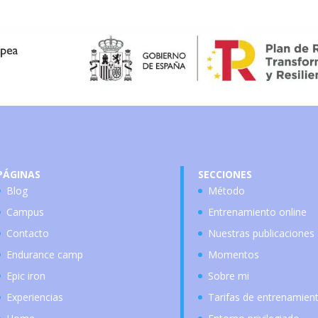
PÁGINAS
SECCIONES
Blog
Método
Campus
Entrenamiento online
Contacto
Nuestras publicaciones
Endurance camp
Momentos
Epic iron
Sobre mi
Experiencias
Tarifas de entrenamien