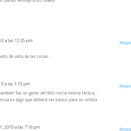
n dando ventaja a los rivales.
10 a las 12:25 pm
Respo
nto de vista de las cosas…
10 a las 1:15 pm
Respo
también fue un genio del 800 con la misma táctica…
ncia es algo que debiera ser básico para un ciclista
1, 2010 a las 7:16 pm
Respo