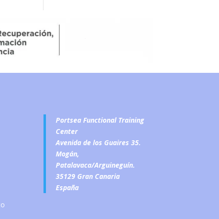
Portsea Functional Training
Center
Avenida de los Guaires 35.
Mogán,
Patalavaca/Arguineguín.
35129 Gran Canaria
España
to