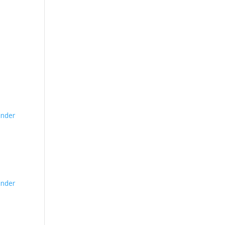
nder
nder