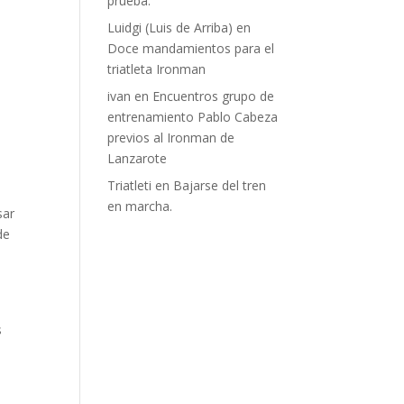
prueba.
Luidgi (Luis de Arriba)
en
Doce mandamientos para el
triatleta Ironman
ivan
en
Encuentros grupo de
entrenamiento Pablo Cabeza
previos al Ironman de
Lanzarote
Triatleti
en
Bajarse del tren
en marcha.
sar
de
s