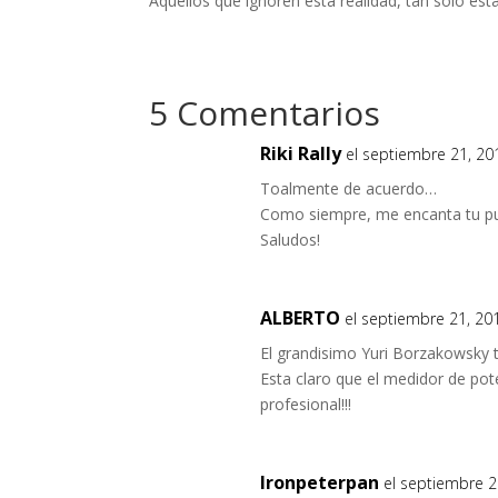
Aquellos que ignoren esta realidad, tan solo está
5 Comentarios
Riki Rally
el septiembre 21, 20
Toalmente de acuerdo…
Como siempre, me encanta tu pu
Saludos!
ALBERTO
el septiembre 21, 20
El grandisimo Yuri Borzakowsky 
Esta claro que el medidor de pote
profesional!!!
Ironpeterpan
el septiembre 2