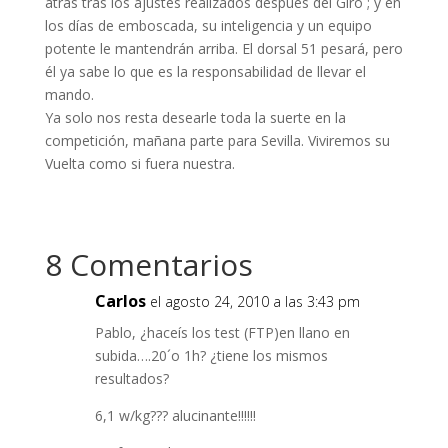
atrás tras los ajustes realizados después del Giro ; y en
los días de emboscada, su inteligencia y un equipo
potente le mantendrán arriba. El dorsal 51 pesará, pero
él ya sabe lo que es la responsabilidad de llevar el
mando.
Ya solo nos resta desearle toda la suerte en la
competición, mañana parte para Sevilla. Viviremos su
Vuelta como si fuera nuestra.
8 Comentarios
Carlos
el agosto 24, 2010 a las 3:43 pm
Pablo, ¿haceís los test (FTP)en llano en
subida….20´o 1h? ¿tiene los mismos
resultados?
6,1 w/kg??? alucinante!!!!!!