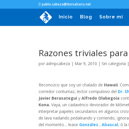
pablo.cabeza@dorsalcero.net
Inicio
Blog
Sobre mi
Razones triviales para
por
admpcabeza
|
Mar 9, 2010
|
Sin categoría
Reconozco que soy un chalado de
Hawaii
. Com
corredor contumaz, lector compulsivo del
Dr. 
Javier Berasategui
y
Alfredo Olabegoia
cont
Kona.
Vaya, un cadavérico devorador de kilómet
interpretar papeles secundarios en algunos cross
de lava nadando pedaleando y corriendo, ignora
del momento… lease
González
,
Abascal
, ó la