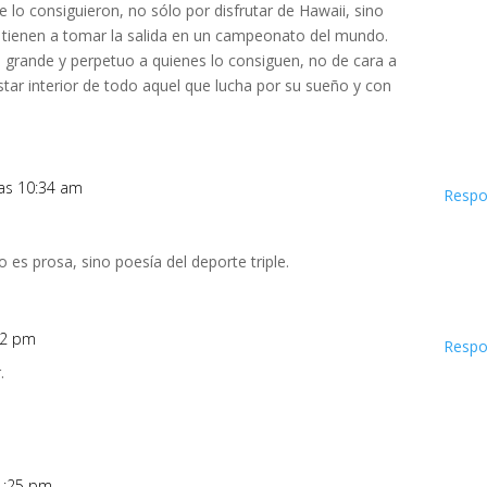
ue lo consiguieron, no sólo por disfrutar de Hawaii, sino
tienen a tomar la salida en un campeonato del mundo.
 grande y perpetuo a quienes lo consiguen, no de cara a
estar interior de todo aquel que lucha por su sueño y con
las 10:34 am
Respo
o es prosa, sino poesía del deporte triple.
:02 pm
Respo
.
 1:25 pm