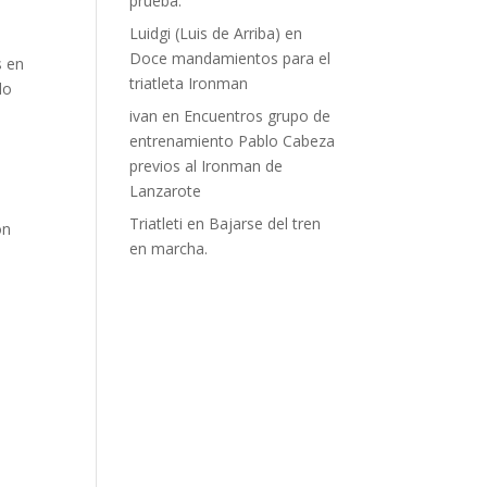
prueba.
Luidgi (Luis de Arriba)
en
Doce mandamientos para el
s en
triatleta Ironman
do
ivan
en
Encuentros grupo de
entrenamiento Pablo Cabeza
previos al Ironman de
Lanzarote
Triatleti
en
Bajarse del tren
on
en marcha.