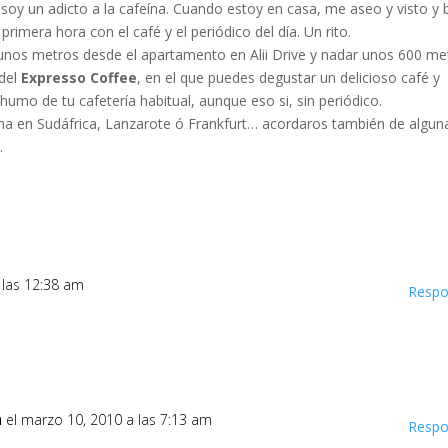
 soy un adicto a la cafeína. Cuando estoy en casa, me aseo y visto y 
 primera hora con el café y el periódico del día. Un rito.
unos metros desde el apartamento en Alii Drive y nadar unos 600 me
 del
Expresso Coffee
, en el que puedes degustar un delicioso café y
l humo de tu cafetería habitual, aunque eso si, sin periódico.
ona en Sudáfrica, Lanzarote ó Frankfurt… acordaros también de algun
a
.
 las 12:38 am
Respo
a
el marzo 10, 2010 a las 7:13 am
Respo