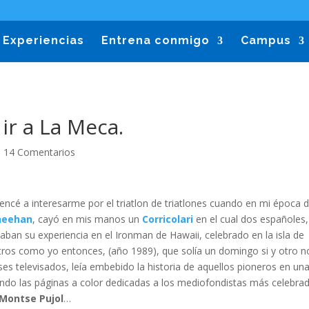
Experiencias
Entrena conmigo
Campus
 ir a La Meca.
|
14 Comentarios
encé a interesarme por el triatlon de triatlones cuando en mi época 
Sheehan
, cayó en mis manos un
Corricolari
en el cual dos españoles,
aban su experiencia en el Ironman de Hawaii, celebrado en la isla de
ros como yo entonces, (año 1989), que solía un domingo si y otro n
es televisados, leía embebido la historia de aquellos pioneros en una
ndo las páginas a color dedicadas a los mediofondistas más celebra
Montse Pujol
…