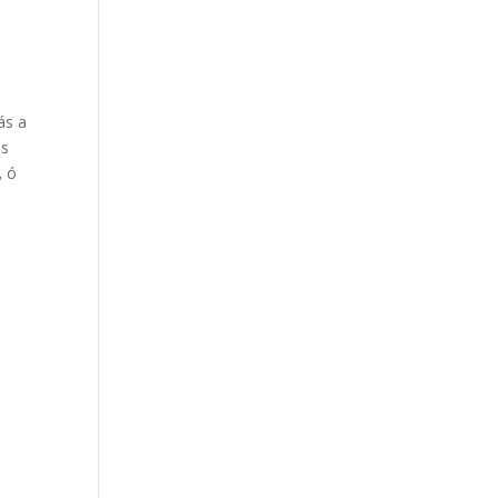
ás a
ás
,
ó