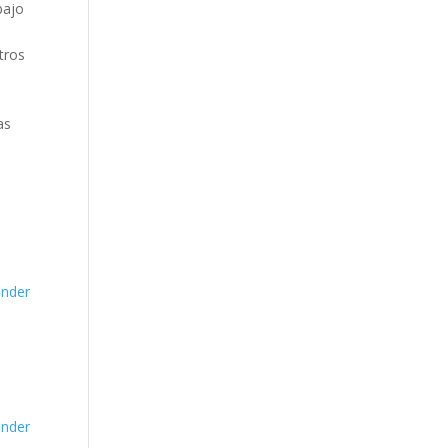
bajo
tros
as
nder
nder