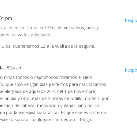
7:04 pm
Respo
asta los mismísimos co***es de ver vídeos, pelis y
ando los vatios adecuados.
r Dios, que tenemos LZ a la vuelta de la esquina.
 las 8:34 am
Respo
 niños tontos o caprichosos miramos al cielo
frío, que sólo vengan días perfectos para machacarnos
 se alegraba de aquellos 20ºC del 1 de noviembre).
 un día y otro, más de 2 horas de rodillo, no en sí por
estión de cabeza, motivación y ganas, sino por la
ada por la excesiva sudoración. Es que ese es un tema
Exceso sudoración (lugares húmedos) = fatiga