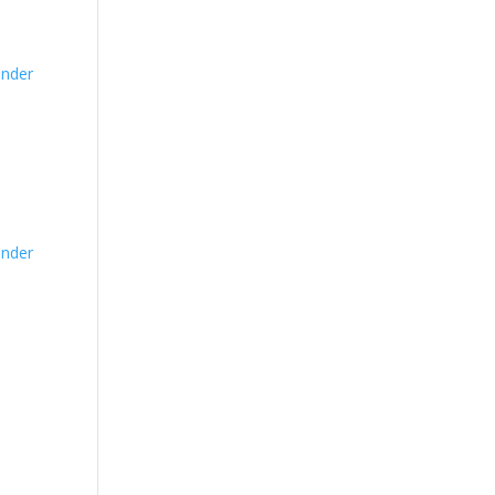
nder
nder