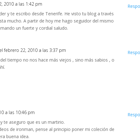
2, 2010 a las 1:42 pm
Respo
r y te escribo desde Tenerife. He visto tu blog a través
usta mucho. A partir de hoy me hago seguidor del mismo
 mando un fuerte y cordial saludo.
el febrero 22, 2010 a las 3:37 pm
Respo
del tiempo no nos hace más viejos , sino más sabios , o
hí.
010 a las 10:46 pm
Respo
y te aseguro que es un martirio.
deos de ironman, pense al principio poner mi coleción de
era buena idea.