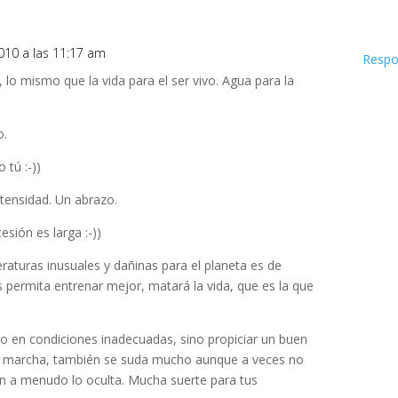
2010 a las 11:17 am
Respo
, lo mismo que la vida para el ser vivo. Agua para la
o.
 tú :-))
ntensidad. Un abrazo.
esión es larga :-))
eraturas inusuales y dañinas para el planeta es de
permita entrenar mejor, matará la vida, que es la que
rlo en condiciones inadecuadas, sino propiciar un buen
n marcha, también se suda mucho aunque a veces no
ión a menudo lo oculta. Mucha suerte para tus