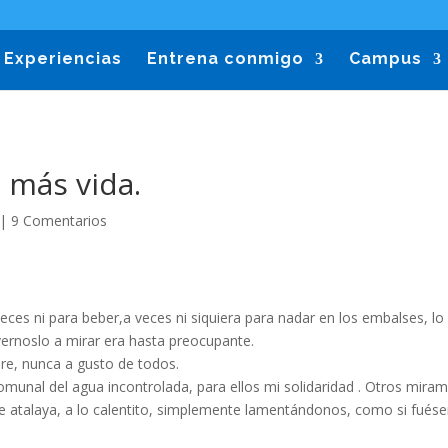
Experiencias
Entrena conmigo
Campus
 más vida.
|
9 Comentarios
ces ni para beber,a veces ni siquiera para nadar en los embalses, lo
ernoslo a mirar era hasta preocupante.
e, nunca a gusto de todos.
omunal del agua incontrolada, para ellos mi solidaridad . Otros mira
ble atalaya, a lo calentito, simplemente lamentándonos, como si fué