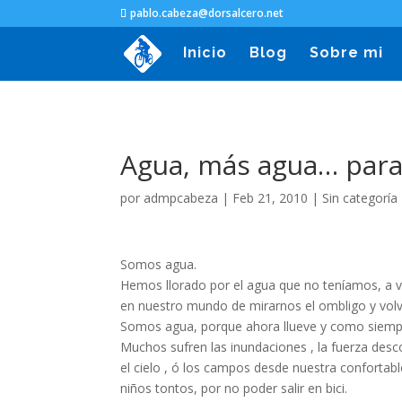
pablo.cabeza@dorsalcero.net
Inicio
Blog
Sobre mi
Agua, más agua… para
por
admpcabeza
|
Feb 21, 2010
|
Sin categoría
Somos agua.
Hemos llorado por el agua que no teníamos, a ve
en nuestro mundo de mirarnos el ombligo y volv
Somos agua, porque ahora llueve y como siempr
Muchos sufren las inundaciones , la fuerza desc
el cielo , ó los campos desde nuestra conforta
niños tontos, por no poder salir en bici.