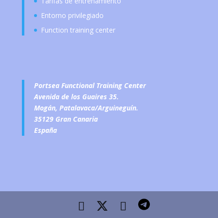
Tarifas de entrenamiento
Entorno privilegiado
Function training center
Portsea Functional Training Center
Avenida de los Guaires 35.
Mogán, Patalavaca/Arguineguín.
35129 Gran Canaria
España