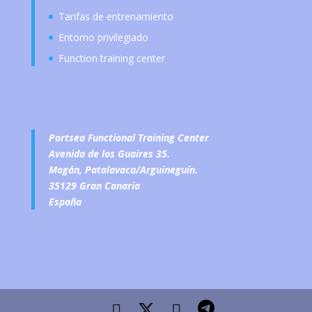
Tarifas de entrenamiento
Entorno privilegiado
Function training center
Portsea Functional Training Center
Avenida de los Guaires 35.
Mogán, Patalavaca/Arguineguín.
35129 Gran Canaria
España