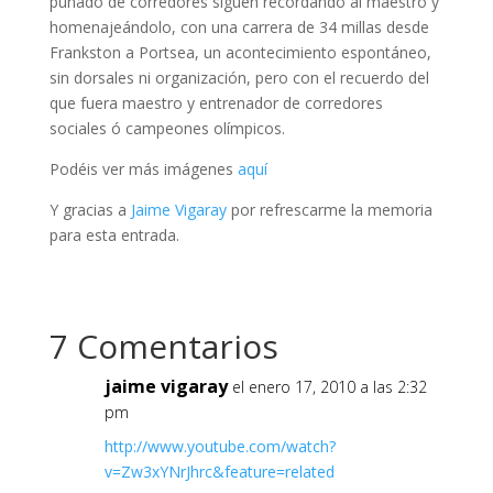
puñado de corredores siguen recordando al maestro y
homenajeándolo, con una carrera de 34 millas desde
Frankston a Portsea, un acontecimiento espontáneo,
sin dorsales ni organización, pero con el recuerdo del
que fuera maestro y entrenador de corredores
sociales ó campeones olímpicos.
Podéis ver más imágenes
aquí
Y gracias a
Jaime Vigaray
por refrescarme la memoria
para esta entrada.
7 Comentarios
jaime vigaray
el enero 17, 2010 a las 2:32
pm
http://www.youtube.com/watch?
v=Zw3xYNrJhrc&feature=related