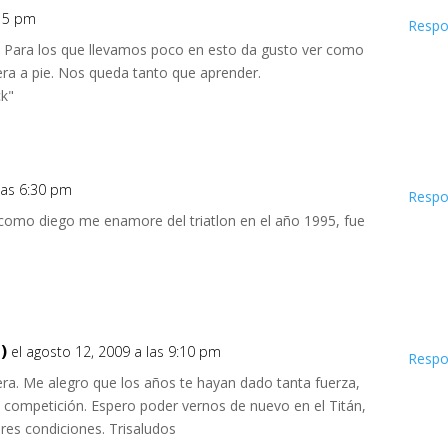
:15 pm
Respo
a. Para los que llevamos poco en esto da gusto ver como
era a pie. Nos queda tanto que aprender.
ck"
 las 6:30 pm
Respo
como diego me enamore del triatlon en el año 1995, fue
)
el agosto 12, 2009 a las 9:10 pm
Respo
ra. Me alegro que los años te hayan dado tanta fuerza,
 competición. Espero poder vernos de nuevo en el Titán,
res condiciones. Trisaludos