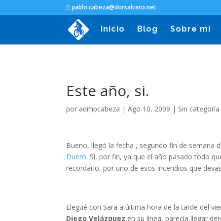
pablo.cabeza@dorsalcero.net
Inicio
Blog
Sobre mi
Este año, si.
por
admpcabeza
|
Ago 10, 2009
|
Sin categoría
Bueno, llegó la fecha , segundo fin de semana de
Duero.
Si, por fin, ya que el año pasado todo q
recordarlo, por uno de esos incendios que devast
Llegué con Sara a última hora de la tarde del vi
Diego Velázquez
en su línea, parecía llegar d