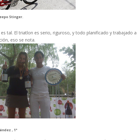
eepo Stinger.
 tal. El triatlon es serio, riguroso, y todo planificado y trabajado a
ción, eso se nota.
ández , 1ª