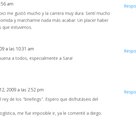
7:56 am
Respo
 bici me gustó mucho y la carrera muy dura. Sentí mucho
comida y marcharme nada más acabar. Un placer haber
s que estuvimos.
009 a las 10:31 am
Respo
buena a todos, especialmente a Sara!
 12, 2009 a las 2:52 pm
Respo
 rey de los "briefings". Espero que disfrutáseis del
gística, me fue imposible ir, ya le comenté a diego.