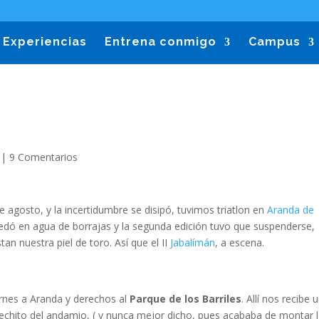
Experiencias
Entrena conmigo
Campus
|
9 Comentarios
 agosto, y la incertidumbre se disipó, tuvimos triatlon en
Aranda de
uedó en agua de borrajas y la segunda edición tuvo que suspenderse,
an nuestra piel de toro. Así que el II
Jabalímán
, a escena.
ernes a Aranda y derechos al
Parque de los Barriles
. Allí nos recibe 
erechito del andamio, ( y nunca mejor dicho, pues acababa de montar 