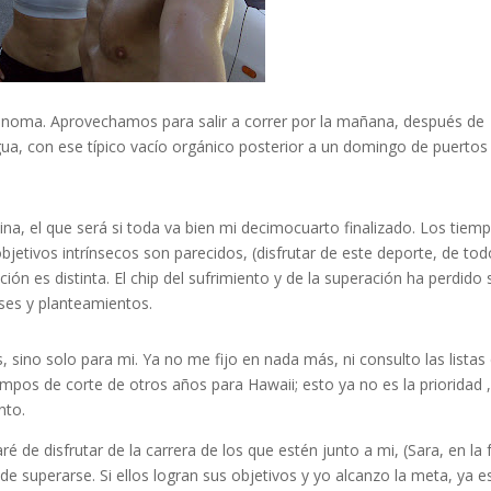
tónoma. Aprovechamos para salir a correr por la mañana, después de
gua, con ese típico vacío orgánico posterior a un domingo de puertos
uina, el que será si toda va bien mi decimocuarto finalizado. Los tiem
jetivos intrínsecos son parecidos, (disfrutar de este deporte, de tod
ción es distinta. El chip del sufrimiento y de la superación ha perdido 
reses y planteamientos.
 sino solo para mi. Ya no me fijo en nada más, ni consulto las listas
mpos de corte de otros años para Hawaii; esto ya no es la prioridad ,
nto.
 de disfrutar de la carrera de los que estén junto a mi, (Sara, en la 
de superarse. Si ellos logran sus objetivos y yo alcanzo la meta, ya e