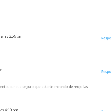
9 a las 2:56 pm
Respo
e
 pm
Respo
iento, aunque seguro que estarás mirando de reojo las
 las 4:10 pm