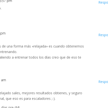
s 6:57 pm
Respo
.
2 pm
Respo
s de una forma más «relajada» es cuando obtenemos
entrenando.
saliendo a entrenar todos los días creo que de eso te
06 am
Respo
elajado sales, mejores resultados obtienes, y seguro
l, que eso es para escaladores ;-).
 días pre-IM!