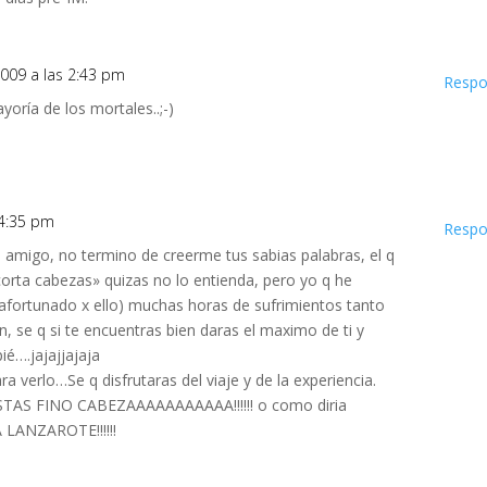
 2009 a las 2:43 pm
Respo
oría de los mortales..;-)
s 4:35 pm
Respo
 amigo, no termino de creerme tus sabias palabras, el q
orta cabezas» quizas no lo entienda, pero yo q he
afortunado x ello) muchas horas de sufrimientos tanto
 se q si te encuentras bien daras el maximo de ti y
ié….jajajjajaja
ra verlo…Se q disfrutaras del viaje y de la experiencia.
q ESTAS FINO CABEZAAAAAAAAAAA!!!!!! o como diria
 LANZAROTE!!!!!!