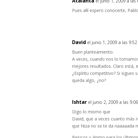
Atalanta
el junio 1, 2009 a la
Pues allí espero conocerte, Pablo
David
el junio 1, 2009 a las 9:5
Buen planteamiento.
A veces, cuando nos lo tomamo
mejores resultados. Claro está, 
¿Espíritu competitivo? Si sigues 
queda algo, ¿no?
Ishtar
el junio 2, 2009 a las 9:
Digo lo mismo que
David, que a veces cuanto más r
que Niza no se te da naaaaada ma
Besicos y ánimo para los últimos