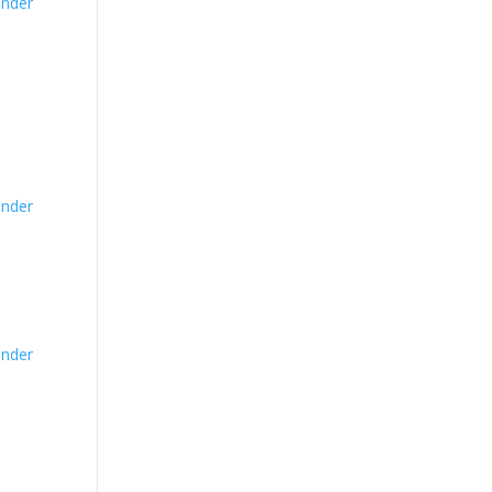
nder
nder
nder