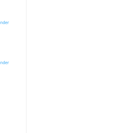
nder
nder