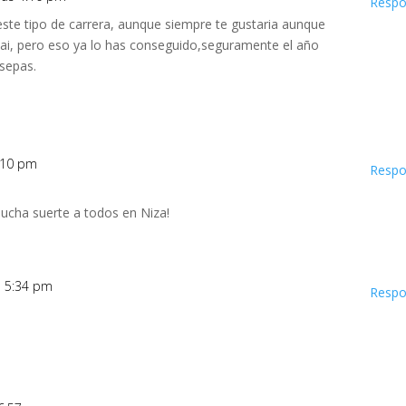
Respo
este tipo de carrera, aunque siempre te gustaria aunque
wai, pero eso ya lo has conseguido,seguramente el año
 sepas.
4:10 pm
Respo

cha suerte a todos en Niza!
as 5:34 pm
Respo