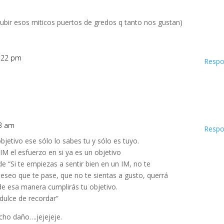
ubir esos miticos puertos de gredos q tanto nos gustan)
5:22 pm
Respo
13 am
Respo
objetivo ese sólo lo sabes tu y sólo es tuyo.
M el esfuerzo en si ya es un objetivo
e “Si te empiezas a sentir bien en un IM, no te
eseo que te pase, que no te sientas a gusto, querrá
de esa manera cumplirás tu objetivo.
dulce de recordar”
cho daño….jejejeje.