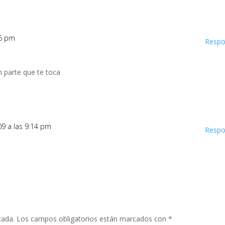
56 pm
Respo
an parte que te toca
09 a las 9:14 pm
Respo
cada.
Los campos obligatorios están marcados con
*