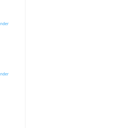
nder
nder