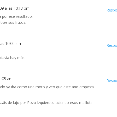
009 a las 10:13 pm
Respo
via por ese resultado.
trae sus frutos.
 las 10:00 am
Respo
odavía hay más.
11:05 am
Respo
pasado ya iba como una moto y veo que este año empieza
táis de lujo por Pozo Izquierdo, luciendo esos maillots