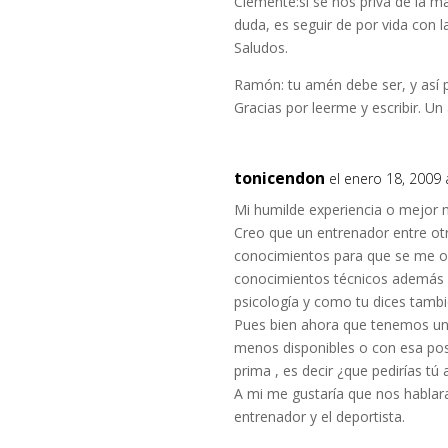
Clemente:si se nos priva de la ma
duda, es seguir de por vida con l
Saludos.
Ramón: tu amén debe ser, y así p
Gracias por leerme y escribir. Un
tonicendon
el enero 18, 2009 
Mi humilde experiencia o mejor m
Creo que un entrenador entre ot
conocimientos para que se me o
conocimientos técnicos además de
psicología y como tu dices tambi
Pues bien ahora que tenemos u
menos disponibles o con esa posi
prima , es decir ¿que pedirías tú 
A mi me gustaría que nos hablaras
entrenador y el deportista.