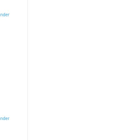
nder
nder