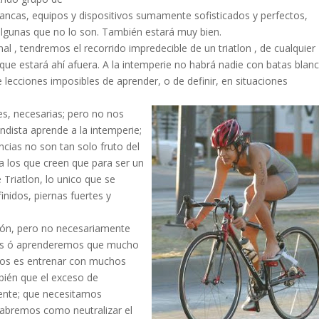
lancas, equipos y dispositivos sumamente sofisticados y perfectos,
algunas que no lo son. También estará muy bien.
final , tendremos el recorrido impredecible de un triatlon , de cualquier
que estará ahí afuera. A la intemperie no habrá nadie con batas blanc
lecciones imposibles de aprender, o de definir, en situaciones
es, necesarias; pero no nos
dista aprende a la intemperie;
ncias no son tan solo fruto del
a los que creen que para ser un
 Triatlon, lo unico que se
nidos, piernas fuertes y
ción, pero no necesariamente
os ó aprenderemos que mucho
mos es entrenar con muchos
bién que el exceso de
iente; que necesitamos
sabremos como neutralizar el