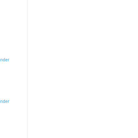
nder
nder