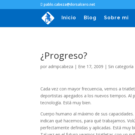
pablo.cabeza@dorsalcero.net
Inicio
Blog
Sobre mi
¿Progreso?
por
admpcabeza
|
Ene 17, 2009
|
Sin categoría
Cada vez con mayor frecuencia, vemos a triatlet
deportistas apegados a los nuevos tiempos. Al p
tecnología. Está muy bien.
Cuerpo humano al máximo de sus capacidades.
indican qué hacemos, para qué trabajamos. Vol
perfectamente definidas y aplicadas. Está muy b
Tal vez en el futuro veamos triatletas con un nu