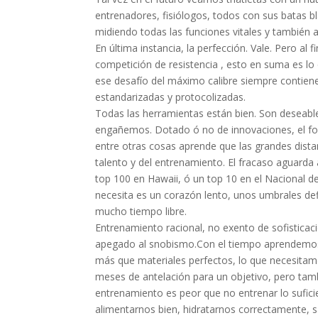
entrenadores, fisiólogos, todos con sus batas b
midiendo todas las funciones vitales y también 
En última instancia, la perfección. Vale. Pero al 
competición de resistencia , esto en suma es lo 
ese desafío del máximo calibre siempre contiene 
estandarizadas y protocolizadas.
Todas las herramientas están bien. Son deseabl
engañemos. Dotado ó no de innovaciones, el fon
entre otras cosas aprende que las grandes dista
talento y del entrenamiento. El fracaso aguarda 
top 100 en Hawaii, ó un top 10 en el Nacional de
necesita es un corazón lento, unos umbrales defi
mucho tiempo libre.
Entrenamiento racional, no exento de sofistica
apegado al snobismo.Con el tiempo aprendem
más que materiales perfectos, lo que necesita
meses de antelación para un objetivo, pero tam
entrenamiento es peor que no entrenar lo sufic
alimentarnos bien, hidratarnos correctamente, 