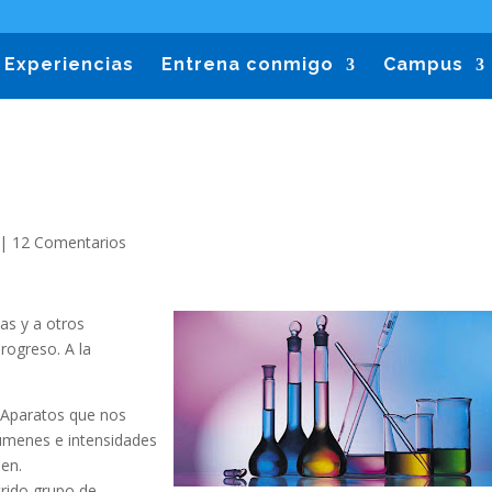
Experiencias
Entrena conmigo
Campus
|
12 Comentarios
as y a otros
rogreso. A la
 Aparatos que nos
úmenes e intensidades
ien.
trido grupo de