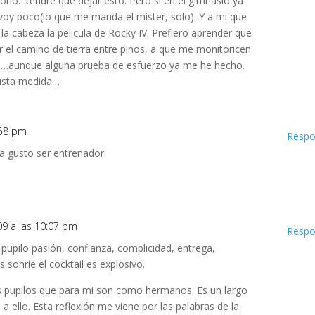
torio…tendre que dejar esto. Pero si en el gimnasio ya
voy poco(lo que me manda el mister, solo). Y a mi que
a cabeza la pelicula de Rocky IV. Prefiero aprender que
 el camino de tierra entre pinos, a que me monitoricen
rio…aunque alguna prueba de esfuerzo ya me he hecho.
justa medida…
:58 pm
Respo
a gusto ser entrenador.
09 a las 10:07 pm
Respo
pupilo pasión, confianza, complicidad, entrega,
s sonríe el cocktail es explosivo.
s pupilos que para mi son como hermanos. Es un largo
a ello. Esta reflexión me viene por las palabras de la