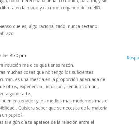
gia, nada merecería la pena. Lo bonito, para mi, y sin
a libreta en la mano y el crono colgando del cuellO…
ienso que es, algo racionalizado, nunca sectario.
 abrazo.
a las 8:30 pm
Respo
i intuición me dice que tienes razón.
ras muchas cosas que no tengo los suficientes
curran, es una mezcla en la proporción adecuada de
 otros, experiencia , intuición , sentido común ,
én algo de arte.
n buen entrenador y los medios mas modernos mas o
bilidad , Quisiera saber que se necesita de la materia
a un pupilo?.
 si algún día te apetece de la relación entre el