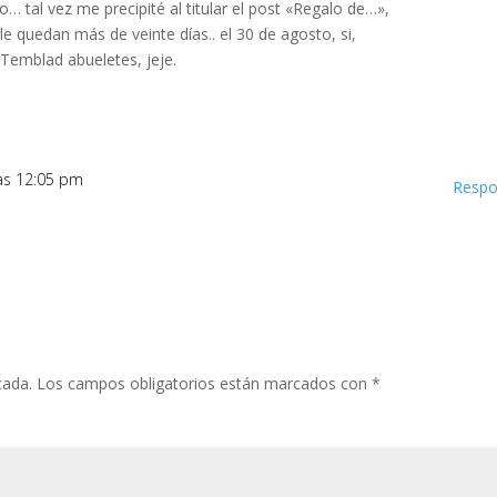
ro… tal vez me precipité al titular el post «Regalo de…»,
e quedan más de veinte días.. el 30 de agosto, si,
Temblad abueletes, jeje.
las 12:05 pm
Respo
cada.
Los campos obligatorios están marcados con
*