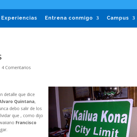
Experiencias
Entrena conmigo
Campus
s
|
4 Comentarios
n detalle que dice
Alvaro Quintana
,
unca debo salir de los
olvidar que , como dijo
awaiiano
Francisco
gar.