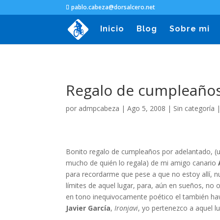
pablo.cabeza@dorsalcero.net
Inicio
Blog
Sobre mi
Regalo de cumpleaño
por
admpcabeza
|
Ago 5, 2008
|
Sin categoría
Bonito regalo de cumpleaños por adelantado, (u
mucho de quién lo regala) de mi amigo canario
para recordarme que pese a que no estoy allí, n
límites de aquel lugar, para, aún en sueños, no 
en tono inequivocamente poético el también h
Javier García
,
Ironjavi
, yo pertenezco a aquel lu