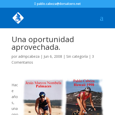
pablo.cabeza@dorsalcero.net
Una oportunidad
aprovechada.
por
admpcabeza
|
Jun 6, 2008
|
Sin categoría
|
3
Comentarios
Hac
e
año
s,
una
opo