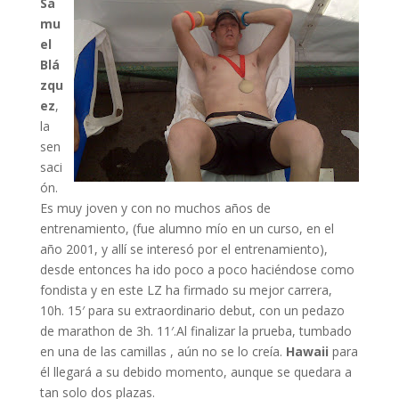
Sa
mu
el
Blá
zqu
ez
,
la
sen
saci
ón.
Es muy joven y con no muchos años de
entrenamiento, (fue alumno mío en un curso, en el
año 2001, y allí se interesó por el entrenamiento),
desde entonces ha ido poco a poco haciéndose como
fondista y en este LZ ha firmado su mejor carrera,
10h. 15′ para su extraordinario debut, con un pedazo
de marathon de 3h. 11′.Al finalizar la prueba, tumbado
en una de las camillas , aún no se lo creía.
Hawaii
para
él llegará a su debido momento, aunque se quedara a
tan solo dos plazas.