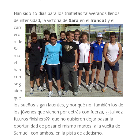
Han sido 15 días para los triatletas talaveranos llenos
de intensidad, la victoria
de
Sara
en el
Ironcat
y el
carr
eró
n de
Sa
mu
el
han
con
seg
uido
que
los sueños sigan latentes, y por qué no, también los de
los jóvenes que vienen por detrás con fuerza, ¿¿tal vez
futuros finishers??, que no quisieron dejar pasar la
oportunidad de posar el mismo martes, a la vuelta de
Samuel, con ambos, en la pista de atletismo.