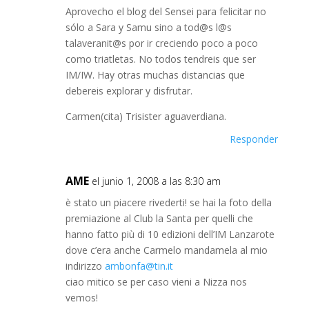
Aprovecho el blog del Sensei para felicitar no
sólo a Sara y Samu sino a tod@s l@s
talaveranit@s por ir creciendo poco a poco
como triatletas. No todos tendreis que ser
IM/IW. Hay otras muchas distancias que
debereis explorar y disfrutar.
Carmen(cita) Trisister aguaverdiana.
Responder
AME
el junio 1, 2008 a las 8:30 am
è stato un piacere rivederti! se hai la foto della
premiazione al Club la Santa per quelli che
hanno fatto più di 10 edizioni dell’IM Lanzarote
dove c’era anche Carmelo mandamela al mio
indirizzo
ambonfa@tin.it
ciao mitico se per caso vieni a Nizza nos
vemos!