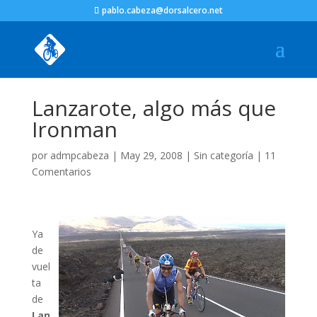
pablo.cabeza@dorsalcero.net
Lanzarote, algo más que
Ironman
por
admpcabeza
|
May 29, 2008
|
Sin categoría
|
11
Comentarios
Ya
de
vuel
ta
de
Lan