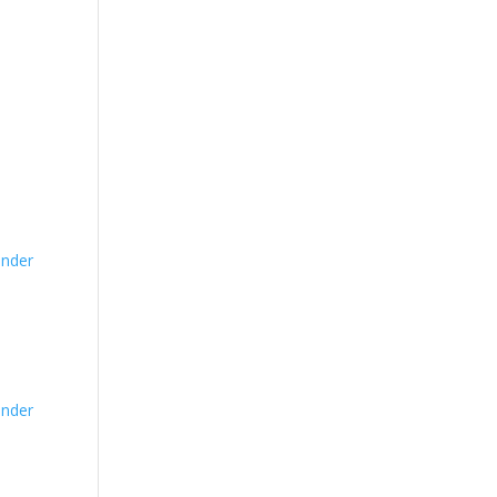
nder
nder