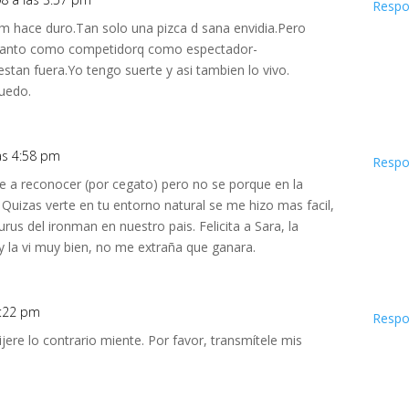
Respo
 m hace duro.Tan solo una pizca d sana envidia.Pero
 tanto como competidorq como espectador-
estan fuera.Yo tengo suerte y asi tambien lo vivo.
ruedo.
as 4:58 pm
Respo
gue a reconocer (por cegato) pero no se porque en la
 Quizas verte en tu entorno natural se me hizo mas facil,
rus del ironman en nuestro pais. Felicita a Sara, la
y la vi muy bien, no me extraña que ganara.
8:22 pm
Respo
jere lo contrario miente. Por favor, transmítele mis