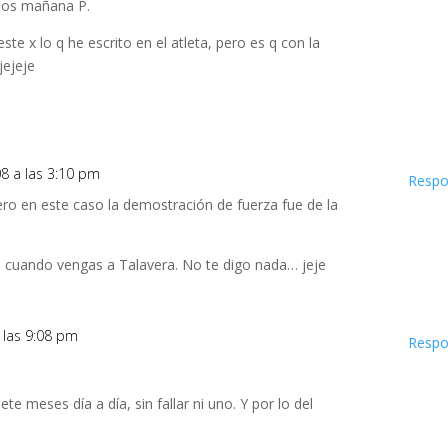
mos mañana P.
ste x lo q he escrito en el atleta, pero es q con la
jejeje
8 a las 3:10 pm
Respo
Pero en este caso la demostración de fuerza fue de la
e cuando vengas a Talavera. No te digo nada… jeje
 las 9:08 pm
Respo
te meses día a día, sin fallar ni uno. Y por lo del