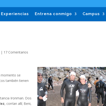
Experiencias
Entrena conmigo
Campus
|
17 Comentarios
ún momento se
cos también tienen
istancia Ironman. Dos
dez
, corrían allí; Beni,