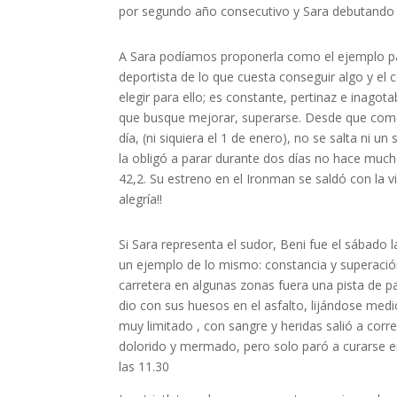
por segundo año consecutivo y Sara debutando e
A Sara podíamos proponerla como el ejemplo pa
deportista de lo que cuesta conseguir algo y el
elegir para ello; es constante, pertinaz e inagot
que busque mejorar, superarse. Desde que come
día, (ni siquiera el 1 de enero), no se salta ni u
la obligó a parar durante dos días no hace much
42,2. Su estreno en el Ironman se saldó con la v
alegría!!
Si Sara representa el sudor, Beni fue el sábado 
un ejemplo de lo mismo: constancia y superación;
carretera en algunas zonas fuera una pista de pa
dio con sus huesos en el asfalto, lijándose med
muy limitado , con sangre y heridas salió a corr
dolorido y mermado, pero solo paró a curarse 
las 11.30