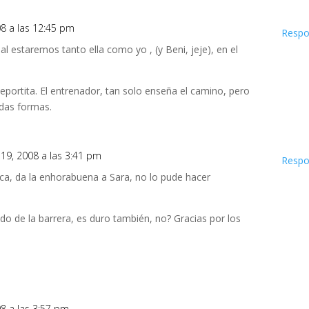
08 a las 12:45 pm
Respo
l estaremos tanto ella como yo , (y Beni, jeje), en el
deportita. El entrenador, tan solo enseña el camino, pero
odas formas.
 19, 2008 a las 3:41 pm
Respo
toca, da la enhorabuena a Sara, no lo pude hacer
ado de la barrera, es duro también, no? Gracias por los
8 a las 3:57 pm