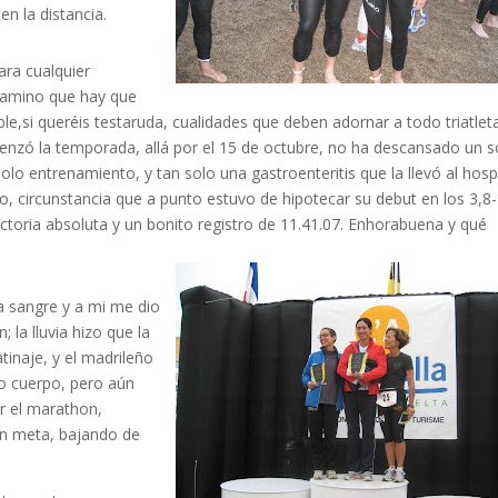
n la distancia.
ra cualquier
 camino que hay que
able,si queréis testaruda, cualidades que deben adornar a todo triatlet
nzó la temporada, allá por el 15 de octubre, no ha descansado un s
n solo entrenamiento, y tan solo una gastroenteritis que la llevó al hosp
o, circunstancia que a punto estuvo de hipotecar su debut en los 3,8
ictoria absoluta y un bonito registro de 11.41.07. Enhorabuena y qué
la sangre y a mi me dio
 la lluvia hizo que la
tinaje, y el madrileño
io cuerpo, pero aún
er el marathon,
en meta, bajando de