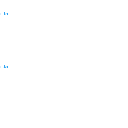
nder
nder