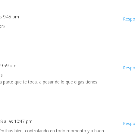
as 9:45 pm
Respo
or»
s 9:59 pm
Respo
s!
 parte que te toca, a pesar de lo que digas tienes
08 a las 10:47 pm
Respo
ién ibas bien, controlando en todo momento y a buen