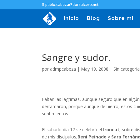
pablo.cabeza@dorsalcero.net
Inicio
Blog
Sobre mi
Sangre y sudor.
por
admpcabeza
|
May 19, 2008
|
Sin categoría
Faltan las lágrimas, aunque seguro que en alg
derramaron, porque aunque de hierro, estos chi
sentimientos.
El sábado día 17 se celebró el
Ironcat
, sobre d
de mis discípulos,
Beni Peinado
y
Sara Fernán