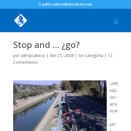
pablo.cabeza@dorsalcero.net
Stop and … ¿go?
por
admpcabeza
|
Abr 21, 2008
|
Sin categoría
|
12
Comentarios
Uffff
inte
nto
arra
ncar
,
per
o