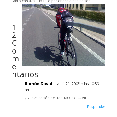
tanto canutas… la foto pertenec
e a esa sesión.
1
2
C
o
m
e
ntarios
Ramón Doval
el abril 21, 2008 a las 10:59
am
¿Nueva sesión de tras-MOTO-DAVID?
Responder