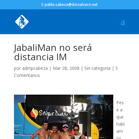
pablo.cabeza@dorsalcero.net
JabaliMan no será
distancia IM
por
admpcabeza
|
Mar 28, 2008
|
Sin categoría
|
5
Comentarios
Pes
e a
que
habí
am
os