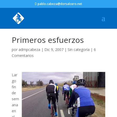
pablo.cabeza@dorsalcero.net
Primeros esfuerzos
por
admpcabeza
|
Dic 9, 2007
|
Sin categoría
|
6
Comentarios
Lar
go
fin
de
sem
ana
en
el