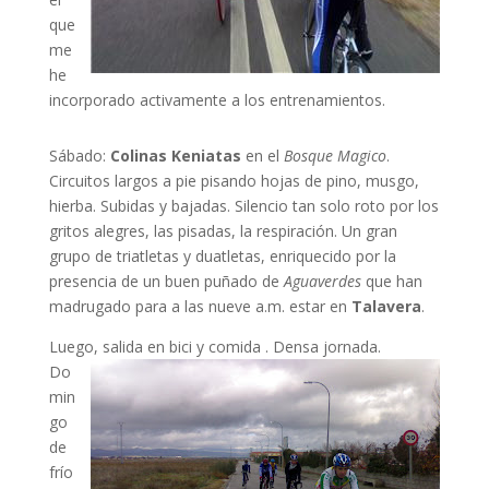
que
me
he
incorporado activamente a los entrenamientos.
Sábado:
Colinas Keniatas
en el
Bosque Magico
.
Circuitos largos a pie pisando hojas de pino, musgo,
hierba. Subidas y bajadas. Silencio tan solo roto por los
gritos alegres, las pisadas, la respiración. Un gran
grupo de triatletas y duatletas, enriquecido por la
presencia de un buen puñado de
Aguaverdes
que han
madrugado para a las nueve a.m. estar en
Talavera
.
Luego, salida en bici y comida . Densa jornada.
Do
min
go
de
frío