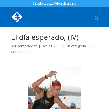
pablo.cabeza@dorsalcero.net
El día esperado, (IV)
por
admpcabeza
|
Oct 23, 2007
|
Sin categoría
|
8
Comentarios