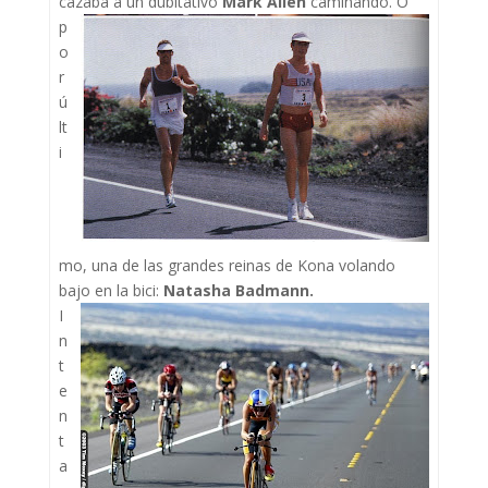
cazaba a un
dubitativo
Mark Allen
caminando. O
p
o
r
ú
lt
i
mo, una de las grandes reinas de Kona volando
bajo en la bici:
Natasha Badmann.
I
n
t
e
n
t
a