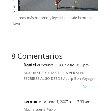
r
é
c
ontaros más historias y leyendas desde la misma
lava.
8 Comentarios
Daniel
el octubre 3, 2007 a las 9:53 pm
MUCHA SUERTE MISTER, A VER SI NOS
ESCRIBES ALGO DESDE ALLÍ:p Bon Voyage!!
Responder
sermor
el octubre 4, 2007 a las 7:33 am
Mucha suerte Pablo.