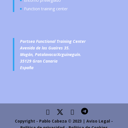
Entorno privilegiado
Function training center
Portsea Functional Training Center
Avenida de los Guaires 35.
Mogán, Patalavaca/Arguineguín.
35129 Gran Canaria
España
Copyright - Pablo Cabeza © 2023 | Aviso Legal -
Política de privacidad
-
Política de Cookies