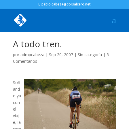
pablo.cabeza@dorsalcero.net
A todo tren.
por
admpcabeza
|
Sep 20, 2007
|
Sin categoría
|
5
Comentarios
Soñ
and
o ya
con
el
viaj
e, la
sem