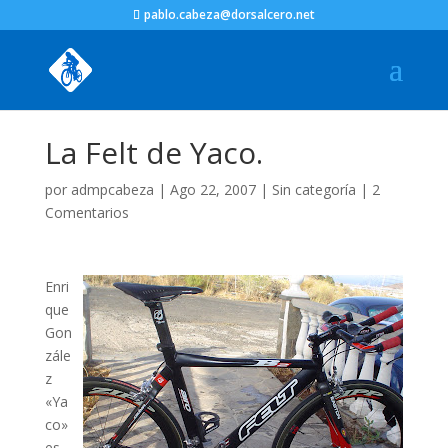
pablo.cabeza@dorsalcero.net
La Felt de Yaco.
por
admpcabeza
|
Ago 22, 2007
|
Sin categoría
|
2
Comentarios
Enri
que
Gon
zále
z
«Ya
co»
es