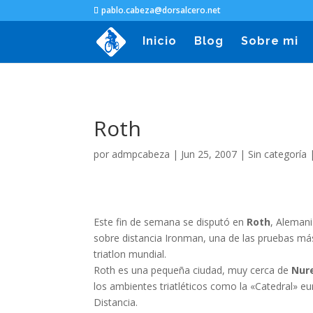
pablo.cabeza@dorsalcero.net
Inicio
Blog
Sobre mi
Roth
por
admpcabeza
|
Jun 25, 2007
|
Sin categoría
Este fin de semana se disputó en
Roth
, Alemani
sobre distancia Ironman, una de las pruebas más
triatlon mundial.
Roth es una pequeña ciudad, muy cerca de
Nur
los ambientes triatléticos como la «Catedral» e
Distancia.