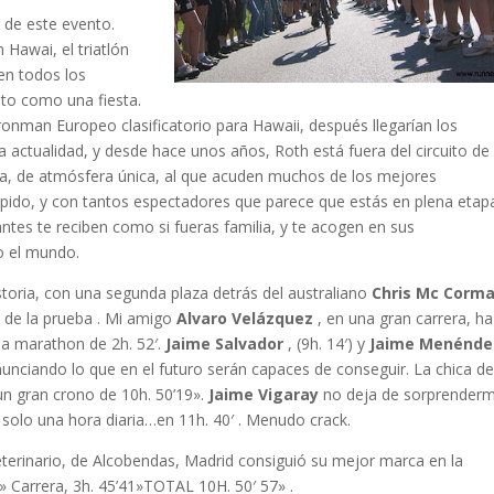
 de este evento.
Hawai, el triatlón
en todos los
nto como una fiesta.
onman Europeo clasificatorio para Hawaii, después llegarían los
la actualidad, y desde hace unos años, Roth está fuera del circuito de 
a, de atmósfera única, al que acuden muchos de los mejores
 rápido, y con tantos espectadores que parece que estás en plena etap
ntes te reciben como si fueras familia, y te acogen en sus
do el mundo.
toria, con una segunda plaza detrás del australiano
Chris Mc Corm
d de la prueba . Mi amigo
Alvaro Velázquez
, en una gran carrera, ha
ria marathon de 2h. 52′.
Jaime Salvador
, (9h. 14′) y
Jaime Menénde
unciando lo que en el futuro serán capaces de conseguir. La chica d
un gran crono de 10h. 50’19».
Jaime Vigaray
no deja de sorprenderm
solo una hora diaria…en 11h. 40′ . Menudo crack.
eterinario, de Alcobendas, Madrid consiguió su mejor marca en la
7» Carrera, 3h. 45’41»TOTAL 10H. 50′ 57» .