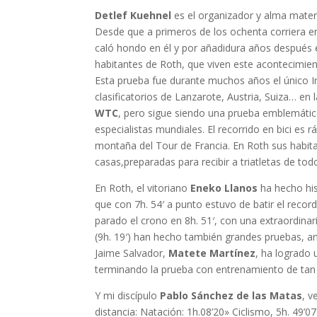
Detlef Kuehnel
es el organizador y alma mater
Desde que a primeros de los ochenta corriera en 
caló hondo en él y por añadidura años después 
habitantes de Roth, que viven este acontecimie
Esta prueba fue durante muchos años el único Ir
clasificatorios de Lanzarote, Austria, Suiza… en 
WTC
, pero sigue siendo una prueba emblemátic
especialistas mundiales. El recorrido en bici es
montaña del Tour de Francia. En Roth sus habita
casas,preparadas para recibir a triatletas de to
En Roth, el vitoriano
Eneko Llanos
ha hecho his
que con 7h. 54′ a punto estuvo de batir el recor
parado el crono en 8h. 51′, con una extraordina
(9h. 19′) han hecho también grandes pruebas, an
Jaime Salvador,
Matete Martínez
, ha logrado 
terminando la prueba con entrenamiento de tan 
Y mi discípulo
Pablo Sánchez de las Matas
, v
distancia: Natación: 1h.08’20» Ciclismo, 5h. 49’0