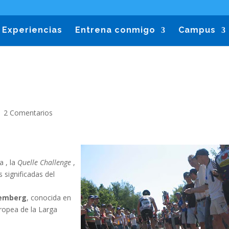
Experiencias
Entrena conmigo
Campus
|
2 Comentarios
a , la
Quelle Challenge
,
 significadas del
emberg
, conocida en
uropea de la Larga