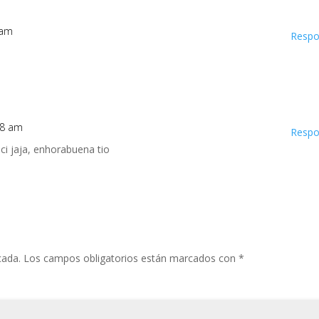
 am
Respo
:28 am
Respo
ci jaja, enhorabuena tio
cada.
Los campos obligatorios están marcados con
*