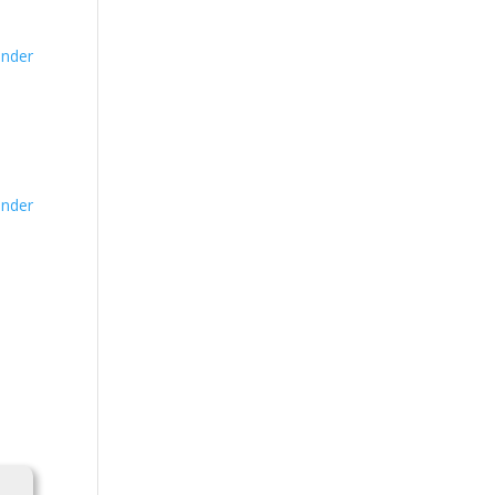
nder
nder