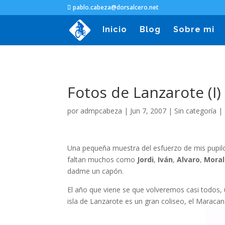
pablo.cabeza@dorsalcero.net
Inicio
Blog
Sobre mi
Fotos de Lanzarote (I)
por
admpcabeza
|
Jun 7, 2007
|
Sin categoría
|
Una pequeña muestra del esfuerzo de mis pupilo
faltan muchos como
Jordi
,
Iván
,
Alvaro
,
Moral
dadme un capón.
El año que viene se que volveremos casi todos, 
isla de Lanzarote es un gran coliseo, el Maracan