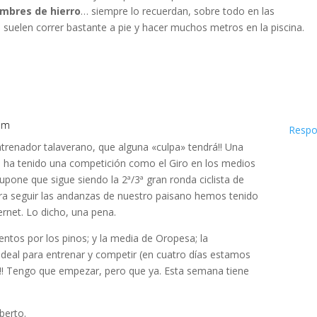
mbres de hierro
… siempre lo recuerdan, sobre todo en las
uelen correr bastante a pie y hacer muchos metros en la piscina.
 pm
Respo
trenador talaverano, que alguna «culpa» tendrá!! Una
ue ha tenido una competición como el Giro en los medios
pone que sigue siendo la 2ª/3ª gran ronda ciclista de
ra seguir las andanzas de nuestro paisano hemos tenido
rnet. Lo dicho, una pena.
entos por los pinos; y la media de Oropesa; la
ideal para entrenar y competir (en cuatro días estamos
dia!! Tengo que empezar, pero que ya. Esta semana tiene
berto.