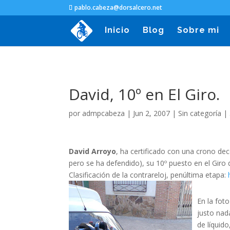
pablo.cabeza@dorsalcero.net
Inicio
Blog
Sobre mi
David, 10º en El Giro.
por
admpcabeza
|
Jun 2, 2007
|
Sin categoría
|
David Arroyo
, ha certificado con una crono dec
pero se ha defendido), su 10º puesto en el Giro d
Clasificación de la contrareloj, penúltima etapa:
En la fot
justo nad
de líquid