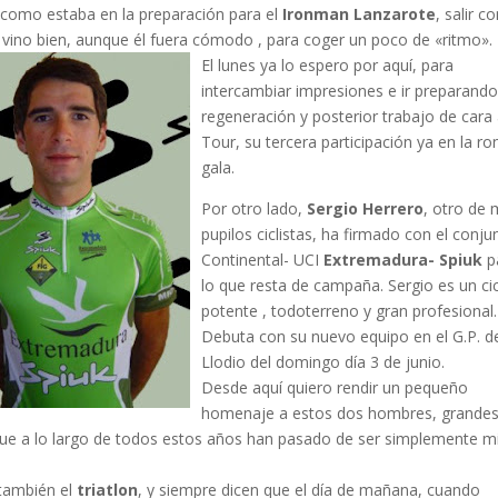
como estaba en la preparación para el
Ironman Lanzarote
, salir c
vino bien, aunque él fuera cómodo , para coger un poco de «ritmo».
El lunes ya lo espero por aquí, para
intercambiar impresiones e ir preparando
regeneración y posterior trabajo de cara 
Tour, su tercera participación ya en la r
gala.
Por otro lado,
Sergio Herrero
, otro de 
pupilos ciclistas, ha firmado con el conju
Continental- UCI
Extremadura- Spiuk
p
lo que resta de campaña. Sergio es un cic
potente , todoterreno y gran profesional.
Debuta con su nuevo equipo en el G.P. d
Llodio del domingo día 3 de junio.
Desde aquí quiero rendir un pequeño
homenaje a estos dos hombres, grande
 que a lo largo de todos estos años han pasado de ser simplemente m
 también el
triatlon
, y siempre dicen que el día de mañana, cuando