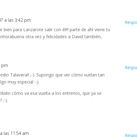
007 a las 3:42 pm
Respo
e bien para Lanzarote salir con él!!! parte de ahí viene tu
 enhorabuena otra vez y felicidades a David también,
26 pm
Respo
 medio Talavera!! ;-). Supongo que ver cómo vuelan tan
lgo muy especial :-).
mbién cómo va esa vuelta a los entrenos, que ya se
 ;-).
7 a las 11:54 am
Respo