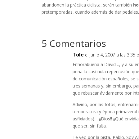
abandonen la práctica ciclista, serán también
ho
pretemporadas, cuando además de dar pedales, s
5 Comentarios
Tole
el junio 4, 2007 a las 3:35
Enhorabuena a David…, y a su en
pena la casi nula repercusión q
de comunicación españoles; se su
tres semanas y, sin embargo, pa
que rebuscar ávidamente por inte
Adivino, por las fotos, entrenami
temperatura y época primaveral 
asfixiados)… ¡¡Dios!! ¡¡Qué envi
que ser, sin falta.
Te veo por la pista, Pablo. Soy Al