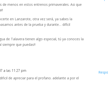
s de menos en estos entrenos primaverales. Asi que
!!
certe en Lanzarote, otra vez será, ya sabes la
pasamos antes de la prueba y durante… difícil
 agua de Talavera tienen algo especial, tú ya conoces la
uí siempre que puedas!!
007 a las 11:27 pm
Respo
ificil de apreciar para el profano. adelante a por el