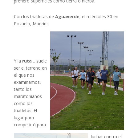
prefiero superficies como tierra ó hierba.
Con los triatletas de
Aguaverde
, el miércoles 30 en
Pozuelo, Madrid
:
Y la
ruta
… suele
ser el terreno en
el que nos
examinamos,
tanto los
maratonianos
como los
triatletas. El
lugar para
competir ó para
luchar contra el