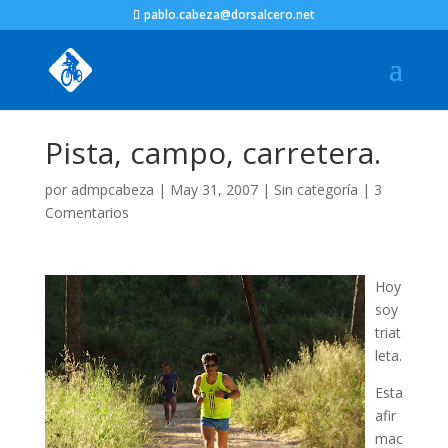
pablo.cabeza@dorsalcero.net
Pista, campo, carretera.
por
admpcabeza
|
May 31, 2007
|
Sin categoría
|
3
Comentarios
Hoy
soy
triat
leta.
Esta
afir
mac