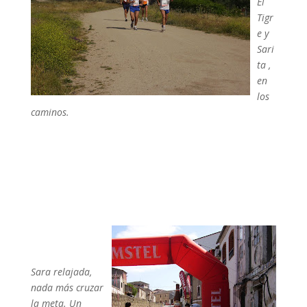
El
Tigr
e y
Sari
ta ,
en
los
caminos.
Sara relajada,
nada más cruzar
la meta. Un