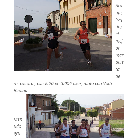
Ara
ujo,
(izq
da),
el
mej
or
mar
quis
ta
de
mi cuadra , con 8.20 en 3.000 lisos, junto con Valle
Budiño
Men
udo
gru