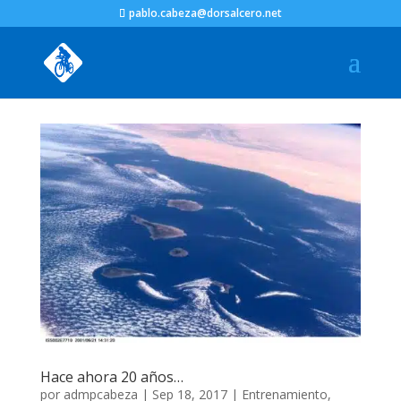
pablo.cabeza@dorsalcero.net
Hace ahora 20 años…
por
admpcabeza
|
Sep 18, 2017
|
Entrenamiento
,