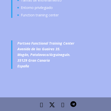
Tarifas de entrenamiento
Entorno privilegiado
Function training center
Portsea Functional Training Center
Avenida de los Guaires 35.
Mogán, Patalavaca/Arguineguín.
35129 Gran Canaria
España