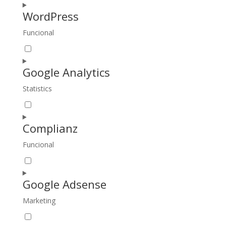
service
WordPress
divi-
(elegant-
Funcional
Consent
themes)
to
service
Google Analytics
wordpress
Statistics
Consent
to
service
Complianz
google-
analytics
Funcional
Consent
to
service
Google Adsense
complianz
Marketing
Consent
to