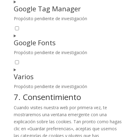
service
Google Tag Manager
google-
adsense
Propósito pendiente de investigación
Consent
to
service
Google Fonts
google-
tag-
Propósito pendiente de investigación
Consent
manager
to
service
Varios
google-
fonts
Propósito pendiente de investigación
Consent
7. Consentimiento
to
service
Cuando visites nuestra web por primera vez, te
varios
mostraremos una ventana emergente con una
explicación sobre las cookies. Tan pronto como hagas
clic en «Guardar preferencias», aceptas que usemos
las categorías de cookies y plugins que has