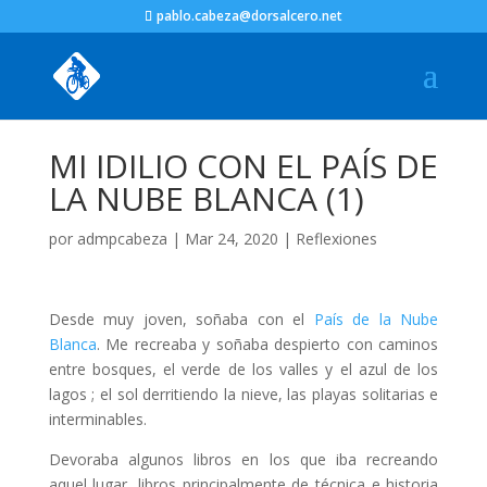
pablo.cabeza@dorsalcero.net
MI IDILIO CON EL PAÍS DE
LA NUBE BLANCA (1)
por
admpcabeza
|
Mar 24, 2020
|
Reflexiones
Desde muy joven, soñaba con el
País de la Nube
Blanca
. Me recreaba y soñaba despierto con caminos
entre bosques, el verde de los valles y el azul de los
lagos ; el sol derritiendo la nieve, las playas solitarias e
interminables.
Devoraba algunos libros en los que iba recreando
aquel lugar, libros principalmente de técnica e historia